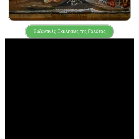
Βυζαντινές Εκκλησίες της Γαλάτας