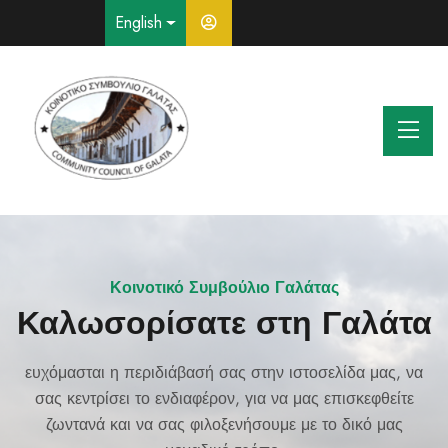
English
Κτισμένη στις όχθες του ποταμού Καρκώτη
Aυτό το όμορφο ορεινό θέρετρο
Κοινοτικό Συμβούλιο Γαλάτας
Καλωσορίσατε στη Γαλάτα
Δίπλα από το νερό που
Η Γαλάτα
ρέει μελωδικά
με την μακρόχρονη ιστορία, την απαράμιλλη αρχιτεκτονική
ευχόμασται η περιδιάβασή σας στην ιστοσελίδα μας, να
κληρονομιά και τον πολιτισμό της, αποτελεί διαμάντι της
σας κεντρίσει το ενδιαφέρον, για να μας επισκεφθείτε
ανάμεσα σε οργιώδη βλάστηση από άγρια και οπωροφόρα
περιοχής και πόλο έλξης, χιλιάδων τουριστών που την
ζωντανά και να σας φιλοξενήσουμε με το δικό μας
δέντρα, με τα εντυπωσιακά ξύλινα μπαλκόνια και τις